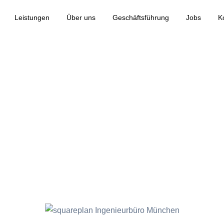
Leistungen
Über uns
Geschäftsführung
Jobs
K